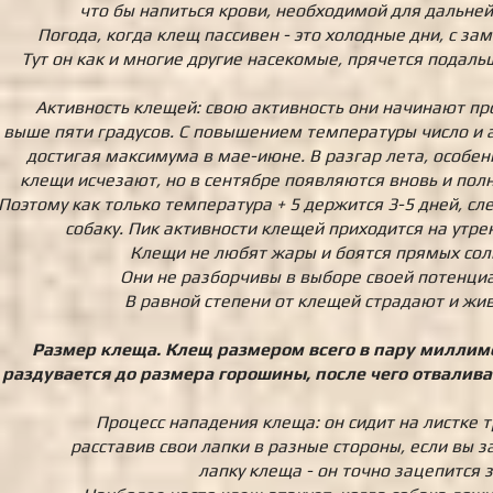
что бы напиться крови, необходимой для дальне
Погода, когда клещ пассивен - это холодные дни, с з
Тут он как и многие другие насекомые, прячется подал
Активность клещей: свою активность они начинают пр
выше пяти градусов. С повышением температуры число и а
достигая максимума в мае-июне. В разгар лета, особен
клещи исчезают, но в сентябре появляются вновь и пол
Поэтому как только температура + 5 держится 3-5 дней, сл
собаку. Пик активности клещей приходится на утре
Клещи не любят жары и боятся прямых сол
Они не разборчивы в выборе своей потенци
В равной степени от клещей страдают и жи
Размер клеща. Клещ размером всего в пару миллим
раздувается до размера горошины, после чего отвалива
Процесс нападения клеща: он сидит на листке т
расставив свои лапки в разные стороны, если вы з
лапку клеща - он точно зацепится з