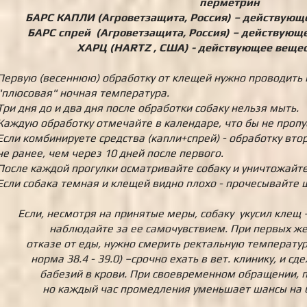
перметрин
БАРС КАПЛИ (Агроветзащита, Россия) – действующ
БАРС спрей (Агроветзащита, Россия) – действующ
ХАРЦ (HARTZ , США) - действующее веще
Первую (весеннюю) обработку от клещей нужно проводить к
"плюсовая" ночная температура.
Три дня до и два дня после обработки собаку нельзя мыть.
Каждую обработку отмечайте в календаре, что бы не проп
Если комбинируете средства (капли+спрей) - обработку вт
не ранее, чем через 10 дней после первого.
После каждой прогулки осматривайте собаку и уничтожайт
Если собака темная и клещей видно плохо - прочесывайте ш
Если, несмотря на принятые меры, собаку укусил клещ
наблюдайте за ее самочувствием. При первых же
отказе от еды, нужно смерить ректальную температуру
норма 38.4 - 39.0) –срочно ехать в вет. клинику, и с
бабезий в крови. При своевременном обращении, 
но каждый час промедления уменьшает шансы на 